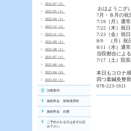
2022-07（2）
おはようござ
2022-05（1）
7月・８月の祝
2022-04（1）
7/19（月）通
2021-12（2）
7/22（木）祝
7/23（金）祝
2021-11（1）
8/9 （月）
2021-09（1）
8/11（水）通
2021-08（1）
当院都合によ
2021-07（1）
7/17（土）院
2021-06（4）
本日もコロナ
2021-04（4）
四つ葉鍼灸整
2021-03（1）
078-223-1611
治療案内
施術料金 保険適用時
施術料金 自費
ご予約される方は必ずお読
み下さい